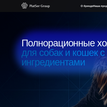
О бренде
Наша продукция
Где
Полнорационные холис
для собак и кошек с н
ингредиентами