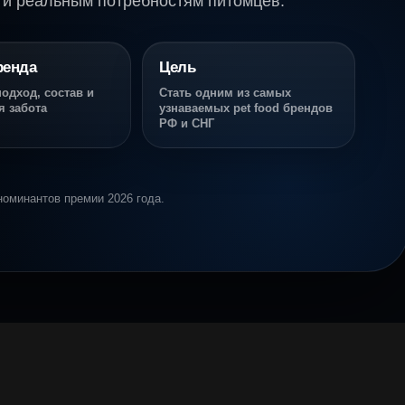
и и реальным потребностям питомцев.
ренда
Цель
одход, состав и
Стать одним из самых
я забота
узнаваемых pet food брендов
РФ и СНГ
номинантов премии 2026 года.
О