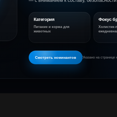
— с вниманием к составу, безопасност
Категория
Фокус б
Питание и корма для
Холистик-п
животных
ежедневна
Смотреть номинантов
Указано на странице 
СКОР