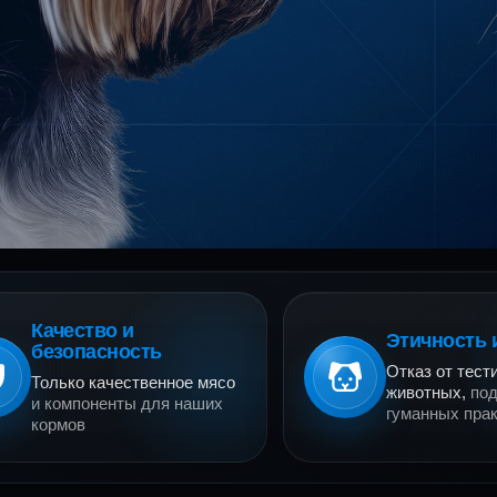
Катал
Кальку
Качество и
Этичность 
безопасность
Отказ от тест
Только качественное мясо
животных,
по
и компоненты для наших
гуманных прак
кормов