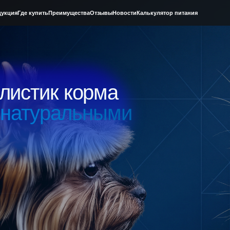
 купить
Преимущества
Отзывы
Новости
Калькулятор питания
тик корма
атуральными