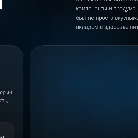
я
о
это
питомце
компоненты и продума
ежедневное
начинается
был не просто вкусным
решение
с
TEXTURE
Детальная
правильного
вкладом в здоровье пи
о
текстура
рациона
заботе
гранул
торый
сть,
ка