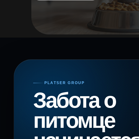
PLATSER GROUP
Забота о
питомце