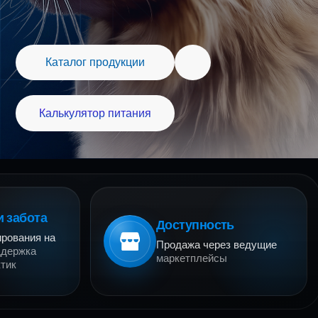
ог продукции
лятор питания
и забота
Доступность
ирования на
Продажа через ведущие
ддержка
маркетплейсы
тик