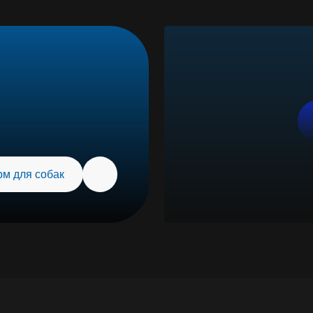
собак
Посм